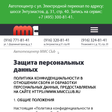
Автотехцентр с ул. Электродной переехал по адресу:
шоссе Энтузиастов, д. 31, стр. 40. Запись на сервис:
+7 (495) 300-81-41.
(916) 771-81-41
(916) 320-81-41
(916) 324-81-41
Калькулятор
Калькулятор
Каталог
слесарного
ул. 1-Дорожный проезд, д. 5
ш.Энтузиастов д.31 стр.40
Рязанский п-т, д. 10, стр. 20
ТО
запчастей
ремонта
Автотехцентр MMC Club
Ваш автомобиль
Вход для
неизвестен
членов клуба
Защита персональных
данных
ГАРАНТИИ
ПОЛИТИКА КОНФИДЕНЦИАЛЬНОСТИ В
ОТНОШЕНИИ СБОРА И ОБРАБОТКИ
О СЕРВИСЕ
ПЕРСОНАЛЬНЫХ ДАННЫХ, ПРЕДОСТАВЛЯЕМЫХ
НА САЙТЕ HTTPS://
WWW
.
MMCCLUB
.
RU
АКЦИИ
1.
ОБЩИЕ ПОЛОЖЕНИЯ
УСЛУГИ
Настоящая «Политика конфиденциальности в