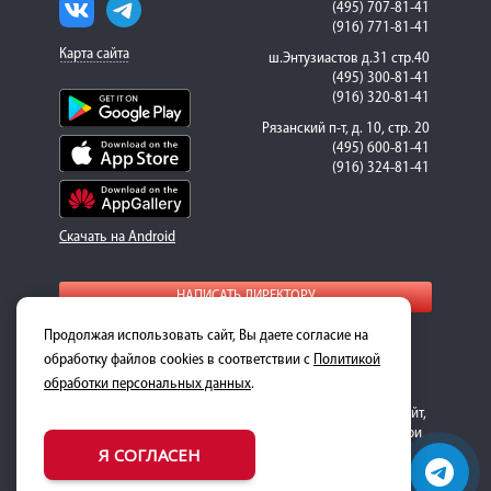
(495) 707-81-41
(916) 771-81-41
Карта сайта
ш.Энтузиастов д.31 стр.40
(495) 300-81-41
(916) 320-81-41
Рязанский п-т, д. 10, стр. 20
(495) 600-81-41
(916) 324-81-41
Скачать на Android
НАПИСАТЬ ДИРЕКТОРУ
Продолжая использовать сайт, Вы даете согласие на
Для получения подробной информации о стоимости
ремонта и запасных частей, пожалуйста, обращайтесь к
обработку файлов cookies в соответствии с
Политикой
менеджерам-консультантам.
обработки персональных данных
.
Обращаем ваше внимание на то, что данный интернет-сайт,
носит исключительно информационный характер и ни при
Я СОГЛАСЕН
каких условиях не является публичной офертой,
определяемой положениями Статьи 437 Гражданского