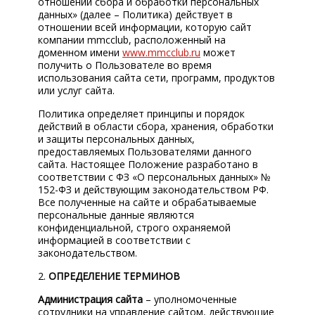
отношении сбора и обработки персональных
КОРП.КЛИЕНТАМ
данных» (далее – Политика) действует в
отношении всей информации, которую сайт
ЦЕНЫ
компании mmcclub, расположенный на
доменном имени
www.mmcclub.ru
может
ЗАПЧАСТИ
получить о Пользователе во время
использования сайта сети, программ, продуктов
или услуг сайта.
ОТЗЫВЫ
Политика определяет принципы и порядок
КОНТАКТЫ
действий в области сбора, хранения, обработки
и защиты персональных данных,
ЗАПИСЬ НА СЕРВИС
предоставляемых Пользователями данного
сайта. Настоящее Положение разработано в
ЗАДАТЬ ВОПРОС
соответствии с ФЗ «О персональных данных» №
152-ФЗ и действующим законодательством РФ.
Все полученные на сайте и обрабатываемые
персональные данные являются
конфиденциальной, строго охраняемой
информацией в соответствии с
законодательством.
2.
ОПРЕДЕЛЕНИЕ ТЕРМИНОВ
Администрация сайта
– уполномоченные
сотрудники на управление сайтом, действующие