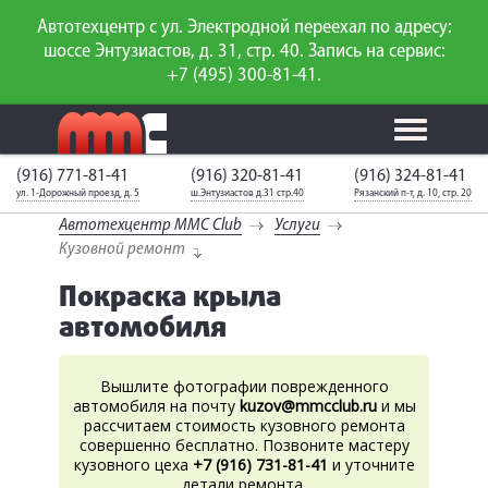
Автотехцентр с ул. Электродной переехал по адресу:
шоссе Энтузиастов, д. 31, стр. 40. Запись на сервис:
+7 (495) 300-81-41.
(916) 771-81-41
(916) 320-81-41
(916) 324-81-41
Калькулятор
Калькулятор
Каталог
слесарного
ул. 1-Дорожный проезд, д. 5
ш.Энтузиастов д.31 стр.40
Рязанский п-т, д. 10, стр. 20
ТО
запчастей
ремонта
Автотехцентр MMC Club
Услуги
Ваш автомобиль
Вход для
Кузовной ремонт
неизвестен
членов клуба
Покраска крыла
ГАРАНТИИ
автомобиля
О СЕРВИСЕ
Вышлите фотографии поврежденного
АКЦИИ
автомобиля на почту
kuzov
@mmcclub.ru
и мы
рассчитаем стоимость кузовного ремонта
совершенно бесплатно. Позвоните мастеру
УСЛУГИ
кузовного цеха
+7 (916) 731-81-41
и уточните
детали ремонта.