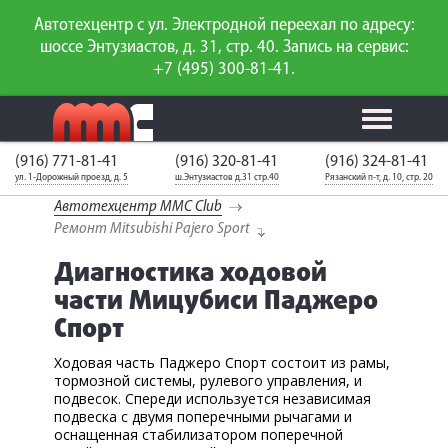
Автотехцентр с ул. Электродной переехал по адресу:
шоссе Энтузиастов, д. 31, стр. 40. Запись на сервис:
+7 (495) 300-81-41.
(916) 771-81-41
(916) 320-81-41
(916) 324-81-41
Калькулятор
Калькулятор
Каталог
слесарного
ул. 1-Дорожный проезд, д. 5
ш.Энтузиастов д.31 стр.40
Рязанский п-т, д. 10, стр. 20
ТО
запчастей
ремонта
Автотехцентр MMC Club
Ваш автомобиль
Вход для
Ремонт Mitsubishi Pajero Sport
неизвестен
членов клуба
Диагностика ходовой
ГАРАНТИИ
части Мицубиси Паджеро
Спорт
О СЕРВИСЕ
Ходовая часть Паджеро Спорт состоит из рамы,
АКЦИИ
тормозной системы, рулевого управления, и
подвесок. Спереди используется независимая
УСЛУГИ
подвеска с двумя поперечными рычагами и
оснащенная стабилизатором поперечной