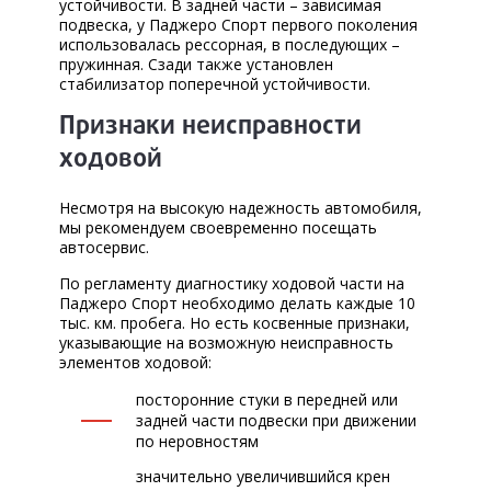
устойчивости. В задней части – зависимая
КОРП.КЛИЕНТАМ
подвеска, у Паджеро Спорт первого поколения
использовалась рессорная, в последующих –
ЦЕНЫ
пружинная. Сзади также установлен
стабилизатор поперечной устойчивости.
ЗАПЧАСТИ
Признаки неисправности
ОТЗЫВЫ
ходовой
КОНТАКТЫ
Несмотря на высокую надежность автомобиля,
мы рекомендуем своевременно посещать
ЗАПИСЬ НА СЕРВИС
автосервис.
ЗАДАТЬ ВОПРОС
По регламенту диагностику ходовой части на
Паджеро Спорт необходимо делать каждые 10
тыс. км. пробега. Но есть косвенные признаки,
указывающие на возможную неисправность
элементов ходовой:
посторонние стуки в передней или
задней части подвески при движении
по неровностям
значительно увеличившийся крен