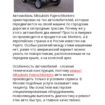
КОРП.КЛИЕНТАМ
ЦЕНЫ
Автомобиль Mitsubishi Pajero/Montero
ориентирован на тех автолюбителей, которые
ЗАПЧАСТИ
передвигаются на своей машине по городским
дорогам и загородным трассам. Почему же у
ОТЗЫВЫ
этого автомобиля два имени? Просто в Америке
он производится и продается как Montero, а в
КОНТАКТЫ
европейских странах и в России известен как
Pajero. Особых различий между этими машинами
ЗАПИСЬ НА СЕРВИС
нет, разве что американский вариант можно
узнать по поворотникам, расположенным не на
переднем крыле, а на колесной арке.
ЗАДАТЬ ВОПРОС
Особенность автомобилей - сложная
техническая конструкция, поэтому
ремонт
Mitsubishi Pajero/Montero
авто можно
производить только в условиях сервиса. В
Москве подобные услуги оказывает наш
техцентр. Мы оснастили мастерские
специализированным оборудованием,
позволяющим выполнять диагностику и ремонт
этих авто быстро, а главное качественно.