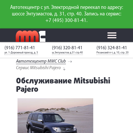
Автотехцентр с ул. Электродной переехал по адресу:
шоссе Энтузиастов, д. 31, стр. 40. Запись на сервис:
+7 (495) 300-81-41.
(916) 771-81-41
(916) 320-81-41
(916) 324-81-41
Калькулятор
Калькулятор
Каталог
слесарного
ул. 1-Дорожный проезд, д. 5
ш.Энтузиастов д.31 стр.40
Рязанский п-т, д. 10, стр. 20
ТО
запчастей
ремонта
Автотехцентр MMC Club
Ваш автомобиль
Вход для
Сервис Mitsubishi Pajero
неизвестен
членов клуба
Обслуживание Mitsubishi
ГАРАНТИИ
Pajero
О СЕРВИСЕ
АКЦИИ
УСЛУГИ