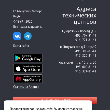
Адреса
ГК Мицубиси Моторс
технических
Клуб
центров
© 1999 - 2026
Все права защищены.
1-Дорожный проезд, д. 5
(495) 707-81-41
(916) 771-81-41
Карта сайта
ш.Энтузиастов д.31 стр.40
(495) 300-81-41
(916) 320-81-41
Рязанский п-т, д. 10, стр. 20
(495) 600-81-41
(916) 324-81-41
Скачать на Android
НАПИСАТЬ ДИРЕКТОРУ
Продолжая использовать сайт, Вы даете согласие на
Для получения подробной информации о стоимости