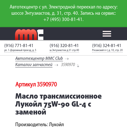
Автотехцентр с ул. Электродной переехал по адресу:
шоссе Энтузиастов, д. 31, стр. 40. Запись на сервис:
+7 (495) 300-81-41.
(916) 771-81-41
(916) 320-81-41
(916) 324-81-41
Калькулятор
Калькулятор
Каталог
слесарного
ул. 1-Дорожный проезд, д. 5
ш.Энтузиастов д.31 стр.40
Рязанский п-т, д. 10, стр. 20
ТО
запчастей
ремонта
Автотехцентр MMC Club
Ваш автомобиль
Вход для
Каталог запчастей
3590970
неизвестен
членов клуба
ГАРАНТИИ
Артикул 3590970
Масло трансмиссионное
О СЕРВИСЕ
Лукойл 75W-90 GL-4 с
АКЦИИ
заменой
УСЛУГИ
Производитель: Лукойл