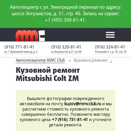
Автотехцентр с ул. Электродной переехал по адресу:
шоссе Энтузиастов, д. 31, стр. 40. Запись на сервис:
+7 (495) 300-81-41.
(916) 771-81-41
(916) 320-81-41
(916) 324-81-41
Калькулятор
Калькулятор
Каталог
слесарного
ул. 1-Дорожный проезд, д. 5
ш.Энтузиастов д.31 стр.40
Рязанский п-т, д. 10, стр. 20
ТО
запчастей
ремонта
Автотехцентр MMC Club
Кузовной ремонт
Ваш автомобиль
Вход для
Кузовной ремонт
неизвестен
членов клуба
Mitsubishi Colt ZM
ГАРАНТИИ
О СЕРВИСЕ
Вышлите фотографии поврежденного
автомобиля на почту
kuzov
@mmcclub.ru
и мы
АКЦИИ
рассчитаем стоимость кузовного ремонта
совершенно бесплатно. Позвоните мастеру
кузовного цеха
+7 (916) 731-81-41
и уточните
УСЛУГИ
детали ремонта.