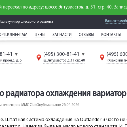
 переехал по адресу: шоссе Энтузиастов, д. 31, стр. 40. Запись
Ваш автомоб
Калькулятор слесарного
ремонта
ОРП.КЛИЕНТАМ
ЦЕНЫ
ЗАПЧАСТИ
ОТЗЫВЫ
КОНТАКТЫ
-81-41
(495) 300-81-41
(495) 60
▼
▼
й проезд, д. 5
ш.Энтузиастов д.31 стр.40
Рязанский п-т
 радиатора охлаждения вариатора 
ы техцентров MMC Club
Опубликовано: 26.04.2026
. Штатная система охлаждения на Outlander 3 часто не 
диатор. Надежда была на масло нового стандарта J4. П