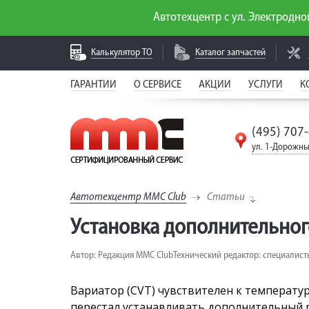
Автотехцентр с ул. Электродной
Калькулятор
ТО
Каталог
запчастей
ГАРАНТИИ
О СЕРВИСЕ
АКЦИИ
УСЛУГИ
К
(495) 707
ул. 1-Дорожны
Автотехцентр MMC Club
Статьи
Установка дополнительного
Автор: Редакция MMC Club
Технический редактор: специалист
Вариатор (CVT) чувствителен к температуре
перестал устанавливать дополнительный ра