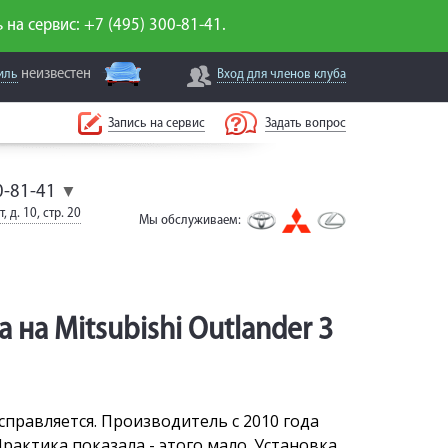
 на сервис: +7 (495) 300-81-41.
неизвестен
иль
Вход для
членов клуба
Запись на сервис
Задать вопрос
0-81-41
▼
, д. 10, стр. 20
Мы обслуживаем:
на Mitsubishi Outlander 3
справляется. Производитель с 2010 года
рактика показала - этого мало. Установка