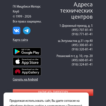
Адреса
ГК Мицубиси Моторс
технических
Клуб
центров
© 1999 - 2026
Все права защищены.
1-Дорожный проезд, д. 5
(495) 707-81-41
(916) 771-81-41
Карта сайта
ш.Энтузиастов д.31 стр.40
(495) 300-81-41
(916) 320-81-41
Рязанский п-т, д. 10, стр. 20
(495) 600-81-41
(916) 324-81-41
Скачать на Android
НАПИСАТЬ ДИРЕКТОРУ
Продолжая использовать сайт, Вы даете согласие на
Для получения подробной информации о стоимости
ремонта и запасных частей, пожалуйста, обращайтесь к