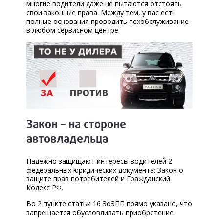
КОРП.КЛИЕНТАМ
многие водители даже не пытаются отстоять
свои законные права. Между тем, у вас есть
полные основания проводить техобслуживание
ЦЕНЫ
в любом сервисном центре.
ЗАПЧАСТИ
ОТЗЫВЫ
КОНТАКТЫ
ЗАПИСЬ НА СЕРВИС
Закон – на стороне
ЗАДАТЬ ВОПРОС
автовладельца
Надежно защищают интересы водителей 2
федеральных юридических документа: Закон о
защите прав потребителей и Гражданский
Кодекс РФ.
Во 2 пункте статьи 16 ЗоЗПП прямо указано, что
запрещается обусловливать приобретение