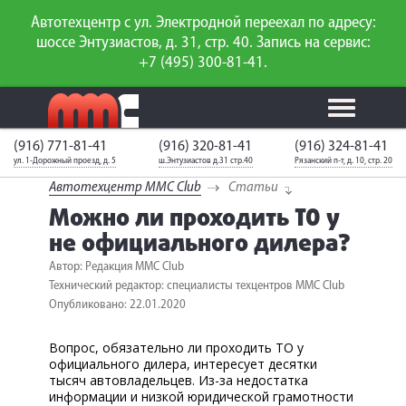
Автотехцентр с ул. Электродной переехал по адресу:
шоссе Энтузиастов, д. 31, стр. 40. Запись на сервис:
+7 (495) 300-81-41.
(916) 771-81-41
(916) 320-81-41
(916) 324-81-41
Калькулятор
Калькулятор
Каталог
слесарного
ул. 1-Дорожный проезд, д. 5
ш.Энтузиастов д.31 стр.40
Рязанский п-т, д. 10, стр. 20
ТО
запчастей
ремонта
Автотехцентр MMC Club
Статьи
Ваш автомобиль
Вход для
Можно ли проходить ТО у
неизвестен
членов клуба
не официального дилера?
ГАРАНТИИ
Автор: Редакция MMC Club
Технический редактор: специалисты техцентров MMC Club
О СЕРВИСЕ
Опубликовано: 22.01.2020
АКЦИИ
Вопрос, обязательно ли проходить ТО у
официального дилера, интересует десятки
УСЛУГИ
тысяч автовладельцев. Из-за недостатка
информации и низкой юридической грамотности